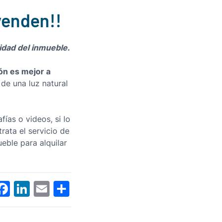
venden!!
lidad del
inmueble.
ión es mejor a
de una luz natural
ías o videos, si lo
ata el servicio de
eble para alquilar
Facebook
LinkedIn
Email
Compartir