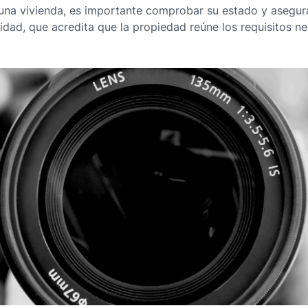
una vivienda, es importante comprobar su estado y asegura
lidad, que acredita que la propiedad reúne los requisitos n