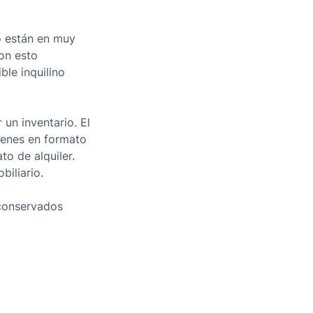
no están en muy
on esto
ble inquilino
un inventario. El
bienes en formato
o de alquiler.
biliario.
 conservados